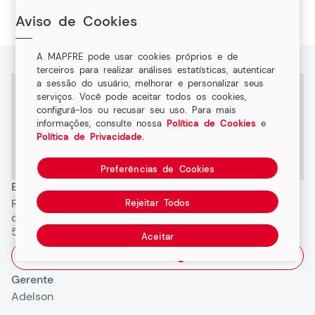
Luzia, Gravata, Pernambuco
Aviso de Cookies
A MAPFRE pode usar cookies próprios e de
terceiros para realizar análises estatísticas, autenticar
a sessão do usuário, melhorar e personalizar seus
serviços. Você pode aceitar todos os cookies,
configurá-los ou recusar seu uso. Para mais
informações, consulte nossa
Política de Cookies
e
Política de Privacidade.
Preferências de Cookies
Endereço
Rua Comendador Miguel Gastao
Rejeitar Todos
de Oliveira, s/n Santa Luzia,
55641440, Gravata, PE
Aceitar
Como chegar
Gerente
Adelson